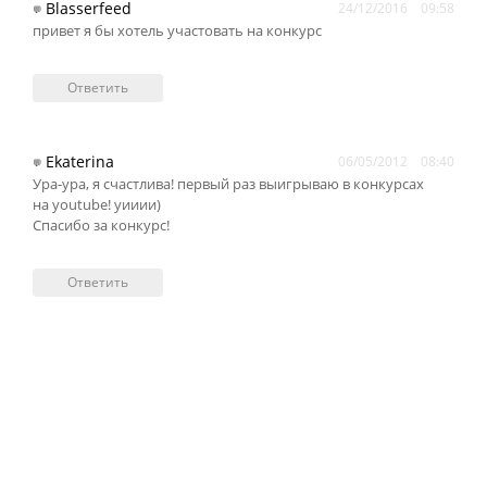
Blasserfeed
24/12/2016
09:58
💬
привет я бы хотель участовать на конкурс
Ответить
Ekaterina
06/05/2012
08:40
💬
Ура-ура, я счастлива! первый раз выигрываю в конкурсах
на youtube! уииии)
Спасибо за конкурс!
Ответить