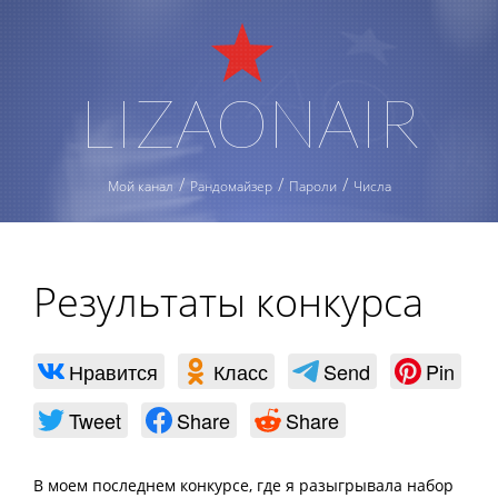
LIZAONAIR
Мой канал
Рандомайзер
Пароли
Числа
Результаты конкурса
Нравится
Класс
Send
Pin
Tweet
Share
Share
В моем последнем конкурсе, где я разыгрывала набор