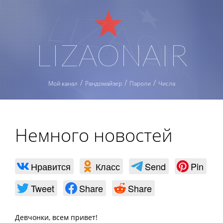
LIZAONAIR
Мой канал
Рандомайзер
Пароли
Числа
Немного новостей
Нравится
Класс
Send
Pin
Tweet
Share
Share
Девчонки, всем привет!