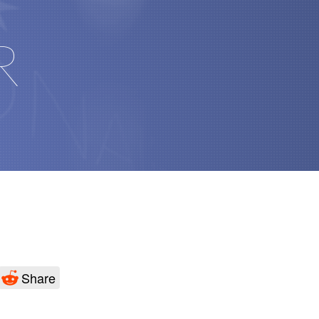
R
Share