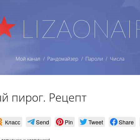
LIZAONAI
Мой канал
Рандомайзер
Пароли
Числа
й пирог. Рецепт
Класс
Send
Pin
Tweet
Share