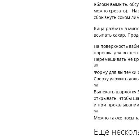
Яблоки вымыть, обсу
можно срезать). Нар
сбрызнуть соком лим
Яйца разбить в миск
всыпать сахар. Прод
На поверхность взби
порошка для выпечк
Перемешивать не кру
￼
Форму для выпечки 
Сверху уложить доль
￼
Выпекать шарлотку 3
открывать, чтобы ша
и при прокалывании 
￼
Можно также посыпат
Еще нескол