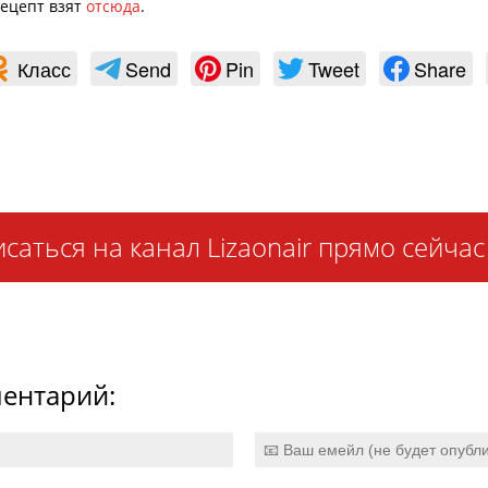
ецепт взят
отсюда
.
Класс
Send
Pin
Tweet
Share
саться на канал Lizaonair прямо сейчас
ентарий: