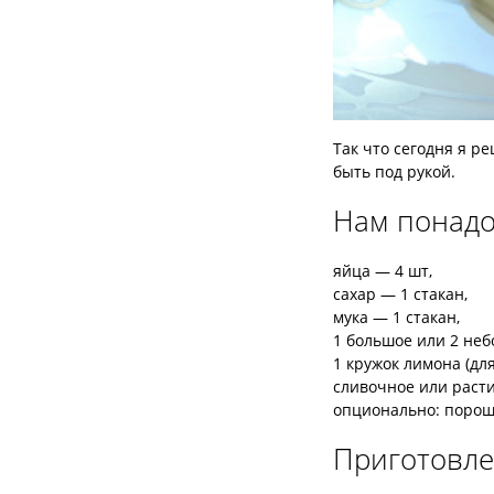
Так что сегодня я р
быть под рукой.
Нам понадо
яйца — 4 шт,
сахар — 1 стакан,
мука — 1 стакан,
1 большое или 2 неб
1 кружок лимона (дл
сливочное или раст
опционально: порош
Приготовле