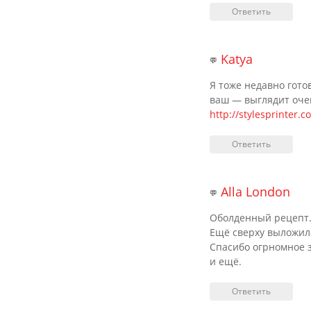
Ответить
Katya
💬
Я тоже недавно гото
ваш — выглядит очен
http://stylesprinter.c
Ответить
Alla London
💬
Оболденный рецепт. 
Ещё сверху выложила
Спасибо огрномное з
и ещё.
Ответить