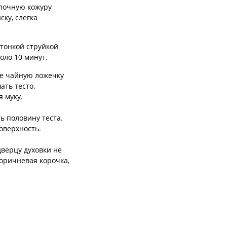
блочную кожуру
ку, слегка
 тонкой струйкой
оло 10 минут.
ще чайную ложечку
шать тесто.
я муку.
 половину теста.
оверхность.
дверцу духовки не
коричневая корочка,