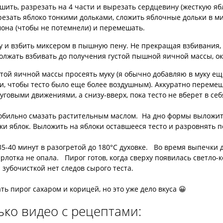
шить, разрезать на 4 части и вырезать сердцевину (жесткую я
езать яблоко тонкими дольками, сложить яблочные дольки в мис
она (чтобы не потемнели) и перемешать.
у и взбить миксером в пышную пену. Не прекращая взбивания,
олжать взбивать до получения густой пышной яичной массы, ок
той яичной массы просеять муку (я обычно добавляю в муку е
и, чтобы тесто было еще более воздушным). Аккуратно переме
говыми движениями, а снизу-вверх, пока тесто не вберет в себ
обильно смазать растительным маслом. На дно формы выложить
ки яблок. Выложить на яблоки оставшееся тесто и разровнять п
5-40 минут в разогретой до 180°С духовке. Во время выпечки 
рлотка не опала. Пирог готов, когда сверху появилась светло-
зубочисткой нет следов сырого теста.
ь пирог сахаром и корицей, но это уже дело вкуса 😀
ько видео с рецептами: