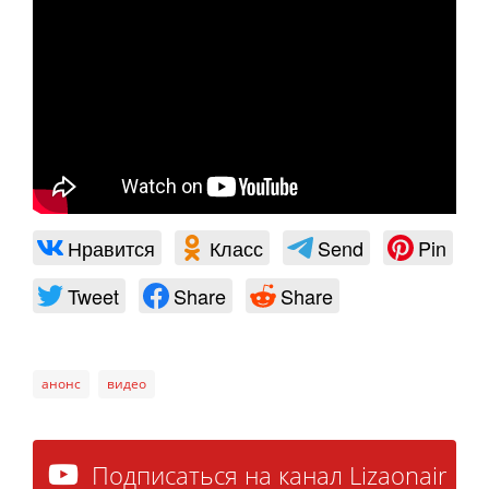
Нравится
Класс
Send
Pin
Tweet
Share
Share
анонс
видео
Подписаться на канал Lizaonair