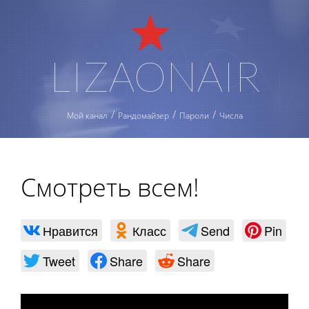
LIZAONAIR
Мой канал
Рандомайзер
Пароли
Числа
Смотреть всем!
Нравится
Класс
Send
Pin
Tweet
Share
Share