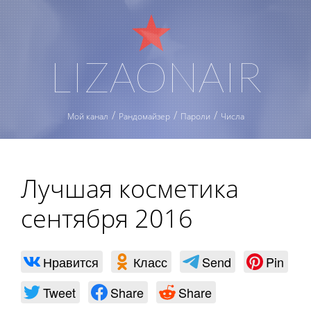
LIZAONAIR
Мой канал
Рандомайзер
Пароли
Числа
Лучшая косметика
сентября 2016
Нравится
Класс
Send
Pin
Tweet
Share
Share