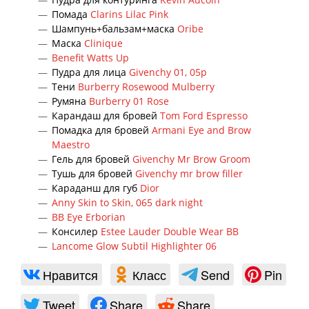
Помада
Clarins Lilac Pink
Шампунь+бальзам+маска
Oribe
Маска
Clinique
Benefit Watts Up
Пудра для лица
Givenchy 01, 05p
Тени
Burberry Rosewood Mulberry
Румяна
Burberry 01 Rose
Карандаш для бровей
Tom Ford Espresso
Помадка для бровей
Armani Eye and Brow
Maestro
Гель для бровей
Givenchy Mr Brow Groom
Тушь для бровей
Givenchy mr brow filler
Караданш для губ
Dior
Anny Skin to Skin, 065 dark night
BB Eye Erborian
Консилер
Estee Lauder Double Wear BB
Lancome Glow Subtil Highlighter 06
Нравится
Класс
Send
Pin
Tweet
Share
Share