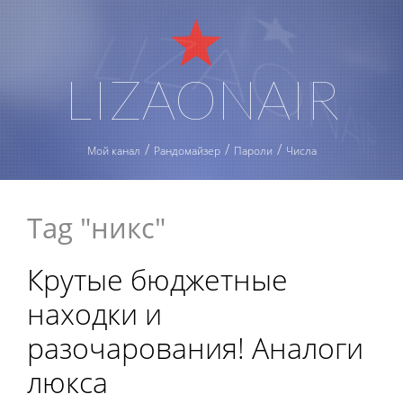
LIZAONAIR
Мой канал
Рандомайзер
Пароли
Числа
Tag "никс"
Крутые бюджетные
находки и
разочарования! Аналоги
люкса