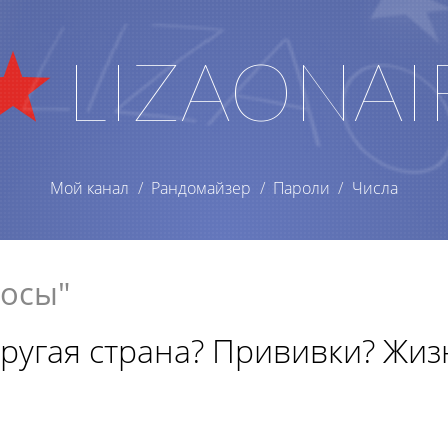
LIZAONAI
Мой канал
Рандомайзер
Пароли
Числа
росы"
Другая страна? Прививки? Жиз